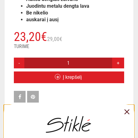
Juodintu metalu dengta lava
Be nikelio
auskarai į ausį
Original
Current
23,20
€
29,00
€
price
price
TURIME
was:
is:
JUODINTI
LAVOS
29,00€.
23,20€.
AUSKARAI
Į krepšelį
Į
AUSĮ
KIEKIS
APRAŠYMAS