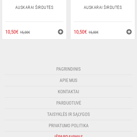
AUSKARAI ŠIRDUTĖS
AUSKARAI ŠIRDUTĖS
ORIGINAL
CURRENT
ORIGINAL
CURRENT
10,50
€
10,50
€
15,00
€
15,00
€
PRICE
PRICE
PRICE
PRICE
WAS:
IS:
WAS:
IS:
15,00€.
10,50€.
15,00€.
10,50€.
PAGRINDINIS
APIE MUS
KONTAKTAI
PARDUOTUVĖ
TAISYKLĖS IR SĄLYGOS
PRIVATUMO POLITIKA