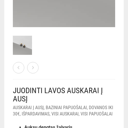
PERLAI
KELNIŲ GRANDINĖS
Mano paskyra
Pirkti
EN
LT
JUODINTI LAVOS AUSKARAI Į
AUSĮ
AUSKARAI Į AUSĮ
,
BAZINIAI PAPUOŠALAI
,
DOVANOS IKI
30€
,
IŠPARDAVIMAS
,
VISI AUSKARAI
,
VISI PAPUOŠALAI
Auksu dengtas žalvaris