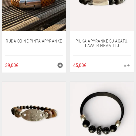
PERLAI
KELNIŲ GRANDINĖS
Mano paskyra
Pirkti
EN
LT
RUDA ODINĖ PINTA APYRANKĖ
PILKA APYRANKĖ SU AGATU,
LAVA IR HEMATITU
THIS
39,00
€
45,00
€
PRODUCT
HAS
MULTIPLE
VARIANTS.
THE
OPTIONS
MAY
BE
CHOSEN
ON