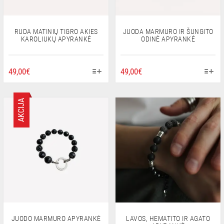
THE
PRODUCT
PAGE
RUDA MATINIŲ TIGRO AKIES
JUODA MARMURO IR ŠUNGITO
KAROLIUKŲ APYRANKĖ
ODINĖ APYRANKĖ
THIS
THIS
49,00
€
49,00
€
PRODUCT
PRODUCT
HAS
HAS
AKCIJA
MULTIPLE
MULTIPLE
VARIANTS.
VARIANTS.
THE
THE
OPTIONS
OPTIONS
MAY
MAY
BE
BE
CHOSEN
CHOSEN
ON
ON
THE
THE
PRODUCT
PRODUCT
PAGE
PAGE
JUODO MARMURO APYRANKĖ
LAVOS, HEMATITO IR AGATO