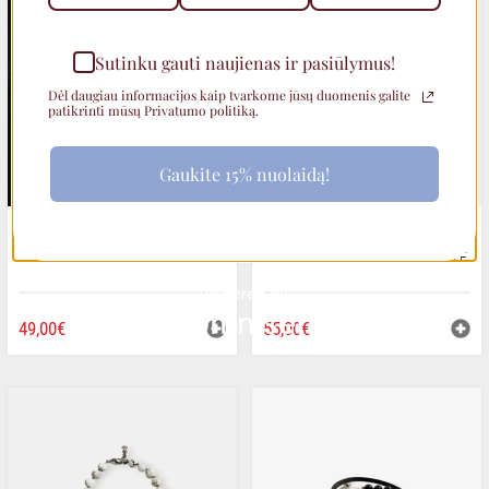
IŠPARDUOTA
Sutinku gauti naujienas ir pasiūlymus!
Dėl daugiau informacijos kaip tvarkome jūsų duomenis galite
patikrinti mūsų Privatumo politiką.
Gaukite 15% nuolaidą!
LAZURITO IR HEMATITO
JUODA, RUDA IR PILKA
DVIGUBA APYRANKĖ
NATŪRALIOS ODOS APYRANKĖ
49,00
€
55,00
€