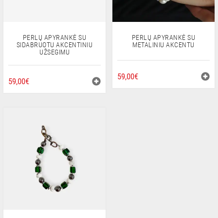
PERLŲ APYRANKĖ SU
PERLŲ APYRANKĖ SU
SIDABRUOTU AKCENTINIU
METALINIU AKCENTU
UŽSEGIMU
59,00
€
59,00
€