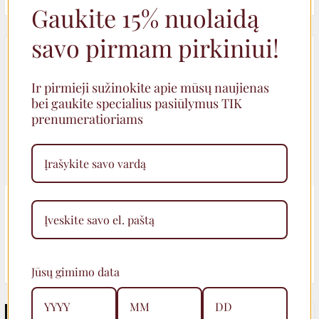
Gaukite 15% nuolaidą
PRICE
PRICE
WAS:
IS:
savo pirmam pirkiniui!
35,00€.
28,00€.
Ir pirmieji sužinokite apie mūsų naujienas
bei gaukite specialius pasiūlymus TIK
prenumeratioriams
JUODO MARMURO APYRANKĖ
SPALVINGA INDIŠKO STIKLO
SU MAGNETINIU UŽSEGIMU
APYRANKĖ
55,00
€
49,00
€
Jūsų gimimo data