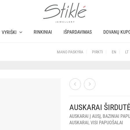
RINKINIAI
IŠPARDAVIMAS
DOVANŲ KUP
VYRIŠKI
MANO PASKYRA
PIRKTI
EN
LT
AUSKARAI ŠIRDUT
AUSKARAI Į AUSĮ
,
BAZINIAI PAP
AUSKARAI
,
VISI PAPUOŠALAI