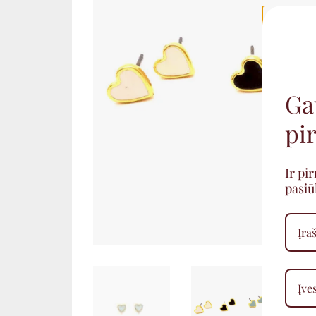
Ga
pir
Ir pi
pasi