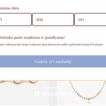
gimimo data
Sutinku gauti naujienas ir pasiūlymus!
giau informacijos kaip tvarkome jūsų duomenis galite patikrinti mūsų Privatumo
AKCIJA
.
Gaukite 15% nuolaidą!