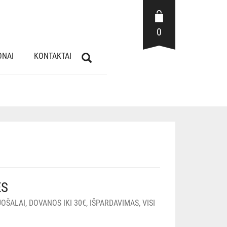
0
ONAI
KONTAKTAI
ĖS
UOŠALAI
,
DOVANOS IKI 30€
,
IŠPARDAVIMAS
,
VISI