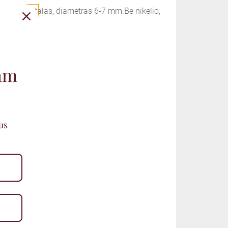
engtas metalas, diametras 6-7 mm.Be nikelio,
ginal
rent
ce
ce
mam
s:
epšelį
00€.
50€.
us